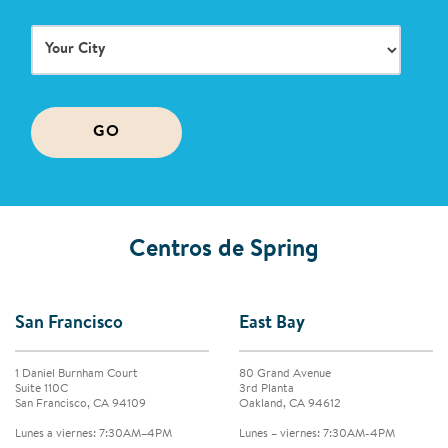
(Obligatorio)
Your
City
(Obligatorio)
Centros de Spring
San Francisco
East Bay
1 Daniel Burnham Court
80 Grand Avenue
Suite 110C
3rd Planta
San Francisco, CA 94109
Oakland, CA 94612
Lunes a viernes: 7:30AM–4PM
Lunes – viernes: 7:30AM-4PM