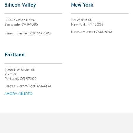
Silicon Valley
New York
550 Lakeside Drive
114 W 41st St.
Sunnyvale, CA 94085
New York, NY 10036
Lunes a viernes: 7AM–5PM
Lunes – viernes: 7:30AM-4PM
Portland
2055 NW Savier St.
Ste 150
Portland, OR 97209
Lunes a viernes: 7:30AM–4PM
AHORA ABIERTO