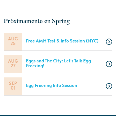
Próximamente en Spring
AUG
Free AMH Test & Info Session (NYC)
25
Eggs and The City: Let's Talk Egg
AUG
27
Freezing!
SEP
Egg Freezing Info Session
01