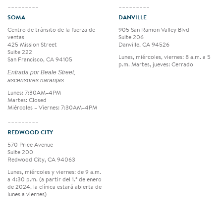
_________
_________
SOMA
DANVILLE
Centro de tránsito de la fuerza de
905 San Ramon Valley Blvd
ventas
Suite 206
425 Mission Street
Danville, CA 94526
Suite 222
Lunes, miércoles, viernes: 8 a.m. a 5
San Francisco, CA 94105
p.m. Martes, jueves: Cerrado
Entrada por Beale Street,
ascensores naranjas
Lunes: 7:30AM–4PM
Martes: Closed
Miércoles – Viernes: 7:30AM–4PM
_________
REDWOOD CITY
570 Price Avenue
Suite 200
Redwood City, CA 94063
Lunes, miércoles y viernes: de 9 a.m.
a 4:30 p.m. (a partir del 1.° de enero
de 2024, la clínica estará abierta de
lunes a viernes)